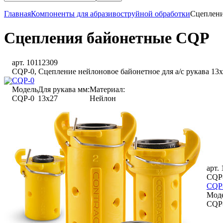
Главная
Компоненты для абразивоструйной обработки
Сцеплени
Сцепления байонетные CQP
арт. 10112309
CQP-0, Сцепление нейлоновое байонетное для а/с рукава 13
CQP-0
Модель
Для рукава мм:
Материал:
CQP-0
13x27
Нейлон
арт.
CQP-
CQP
Мод
CQP