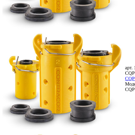
арт.
CQP-
CQP-
Мод
CQP-