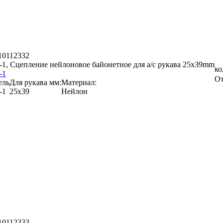
 10112332
1, Сцепление нейлоновое байонетное для а/с рукава 25x39mm
ко
-1
От
ель
Для рукава мм:
Материал:
-1
25x39
Нейлон
 10112333