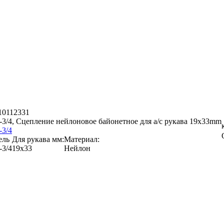
 10112331
3/4, Сцепление нейлоновое байонетное для а/с рукава 19x33mm
3/4
ель
Для рукава мм:
Материал:
3/4
19x33
Нейлон