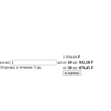
1 034,64 ₽
кол-во
шт.
от
10
шт.
931,18
₽
Отгрузка: в течение 3 дн.
от
50
шт.
879,45
₽