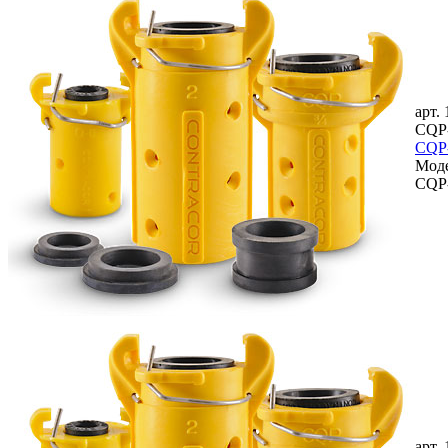
арт.
CQP-
CQP
Мод
CQP
арт.