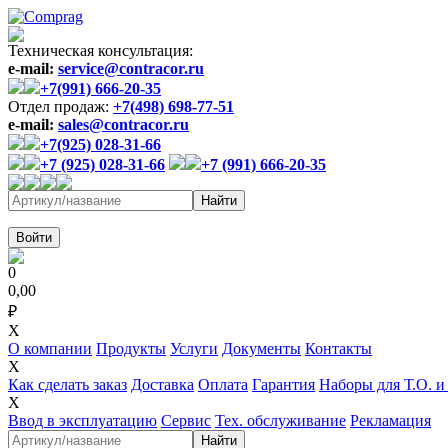
Техническая консультация:
e-mail:
service@contracor.ru
+7(991) 666-20-35
Отдел продаж:
+7(498) 698-77-51
e-mail:
sales@contracor.ru
+7(925) 028-31-66
+7 (925) 028-31-66
+7 (991) 666-20-35
Войти
0
0,00
₽
X
О компании
Продукты
Услуги
Документы
Контакты
X
Как сделать заказ
Доставка
Оплата
Гарантия
Наборы для Т.О. и
X
Ввод в эксплуатацию
Сервис
Тех. обслуживание
Рекламация