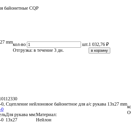
я байонетные CQP
x27 mm
кол-во
шт.
1 032,76 ₽
Отгрузка: в течение 3 дн.
 10112330
0, Сцепление нейлоновое байонетное для а/с рукава 13x27 mm
к
-0
О
ель
Для рукава мм:
Материал:
-0
13x27
Нейлон