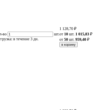
1 128,70 ₽
л-во
шт.
от
10
шт.
1 015,83
₽
грузка: в течение 3 дн.
от
50
шт.
959,40
₽