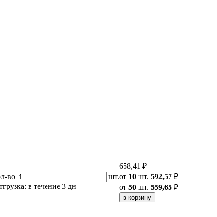
658,41 ₽
ол-во
шт.
от
10
шт.
592,57
₽
тгрузка: в течение 3 дн.
от
50
шт.
559,65
₽