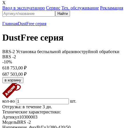
X
Ввод в эксплуатацию
Сервис
Тех. обслуживание
Рекламация
Главная
DustFree серия
DustFree серия
BRS-2 Установка беспыльной абразивоструйной обработки
BRS -2
-10%
618 753,00 ₽
687 503,00 ₽
кол-во
шт.
Отгрузка: в течение 3 дн.
Технические характеристики:
Артикул
10300003
Модель
BRS -2
Напряжение, фаз/В/Гц
3/380-420/50