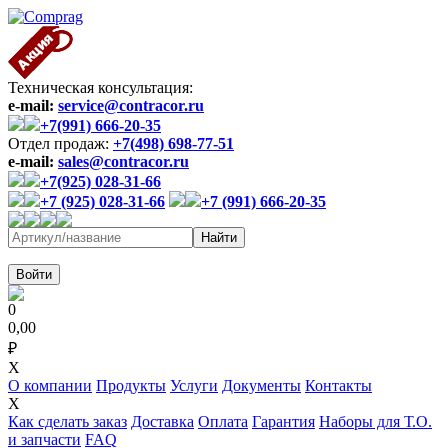
Техническая консультация:
e-mail:
service@contracor.ru
+7(991) 666-20-35
Отдел продаж:
+7(498) 698-77-51
e-mail:
sales@contracor.ru
+7(925) 028-31-66
+7 (925) 028-31-66
+7 (991) 666-20-35
Войти
0
0,00
₽
X
О компании
Продукты
Услуги
Документы
Контакты
X
Как сделать заказ
Доставка
Оплата
Гарантия
Наборы для Т.О.
и запчасти
FAQ